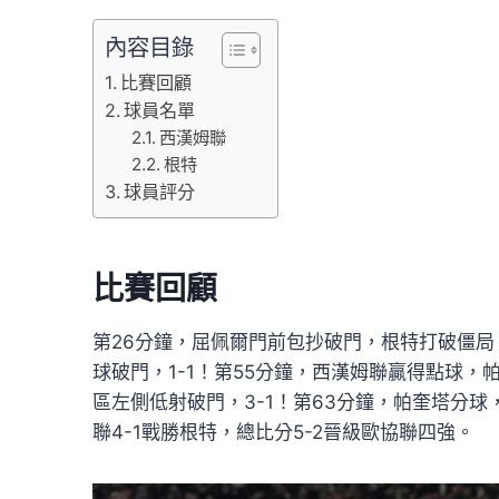
內容目錄
比賽回顧
球員名單
西漢姆聯
根特
球員評分
比賽回顧
第26分鐘，屈佩爾門前包抄破門，根特打破僵局
球破門，1-1！第55分鐘，西漢姆聯贏得點球，
區左側低射破門，3-1！第63分鐘，帕奎塔分球
聯4-1戰勝根特，總比分5-2晉級歐協聯四強。