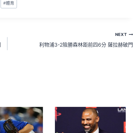
#
體育
NEXT
刺
利物浦3-2險勝森林距前四6分 薩拉赫破門