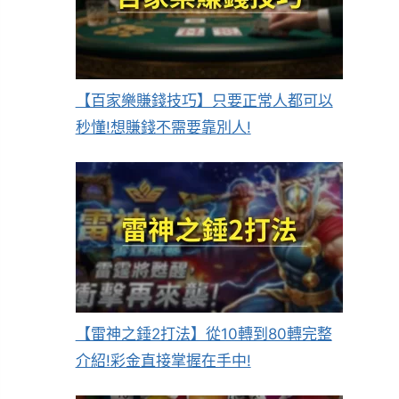
【百家樂賺錢技巧】只要正常人都可以
秒懂!想賺錢不需要靠別人!
【雷神之錘2打法】從10轉到80轉完整
介紹!彩金直接掌握在手中!