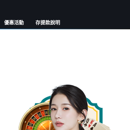
優惠活動
存提款說明