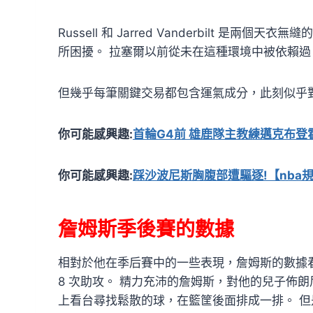
Russell 和 Jarred Vanderbilt 
所困擾。 拉塞爾以前從未在這種環境中被依賴
但幾乎​​每筆關鍵交易都包含運氣成分，此刻似乎
你可能感興趣:
首輪G4前 雄鹿隊主教練邁克布登
你可能感興趣:
踩沙波尼斯胸腹部遭驅逐!【nba
詹姆斯季後賽的數據
相對於他在季后賽中的一些表現，詹姆斯的數據看起
8 次助攻。 精力充沛的詹姆斯，對他的兒子佈朗
上看台尋找鬆散的球，在籃筐後面排成一排。 