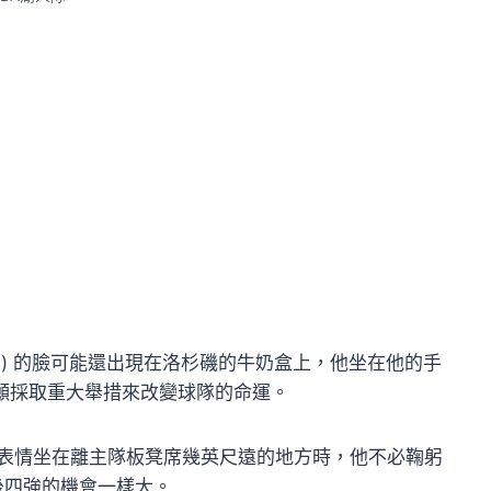
inka) 的臉可能還出現在洛杉磯的牛奶盒上，他坐在他的手
願採取重大舉措來改變球隊的命運。
的表情坐在離主隊板凳席幾英尺遠的地方時，他不必鞠躬
後四強的機會一樣大。