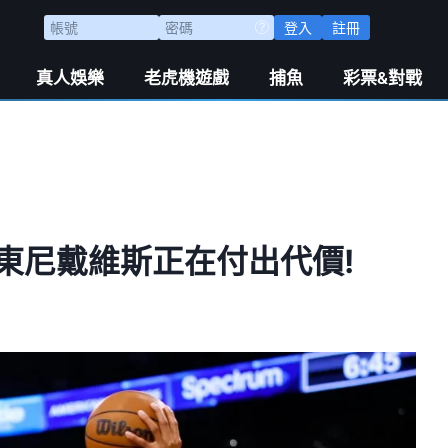
登入
註冊
真人娛樂
老虎機遊戲
捕魚
彩票&對戰
東尼戴維斯正在付出代價!