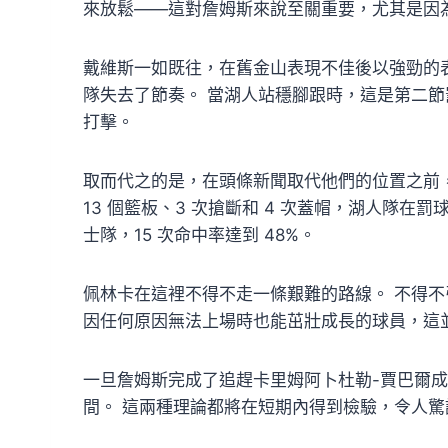
來放鬆——這對詹姆斯來說至關重要，尤其是因
戴維斯一如既往，在舊金山表現不佳後以強勁的
隊失去了節奏。 當湖人站穩腳跟時，這是第二節
打擊。
取而代之的是，在頭條新聞取代他們的位置之前，
13 個籃板、3 次搶斷和 4 次蓋帽，湖人隊在罰
士隊，15 次命中率達到 48%。
佩林卡在這裡不得不走一條艱難的路線。 不得
因任何原因無法上場時也能茁壯成長的球員，這
一旦詹姆斯完成了追趕卡里姆阿卜杜勒-賈巴爾
間。 這兩種理論都將在短期內得到檢驗，令人