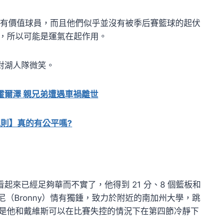
是兩個天衣無縫的有價值球員，而且他們似乎並沒有被季后賽籃球的起伏
過，所以可能是運氣在起作用。
對湖人隊微笑。
霍爾澤 親兄弟遭遇車禍離世
規則】真的有公平嗎?
來已經足夠華而不實了，他得到 21 分、8 個籃板和
尼（Bronny）情有獨鍾，致力於附近的南加州大學，跳
但是他和戴維斯可以在比賽失控的情況下在第四節冷靜下