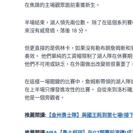
在焦躁的主場觀眾面前重獲新生。
半場結束，湖人領先兩位數。 除了在這個系列
來沒有威脅過，落後 18 分。
但更直接的是佩林卡，如果沒有勒布朗詹姆斯和
奏效。 他們單純的工資帽限制了湖人隊在休賽
他們不可用或缺乏，在外圍做出改變就很重要了
在這樣一場關鍵的比賽中，詹姆斯帶領的湖人隊
在上半場只爆發進攻性的比賽。 自從來到洛杉
他是一個旁觀者。
推薦閱讀:
【金州勇士隊】與國王耗到第七場!接
推薦閱讀
:NBA【勇士柯瑞】在G7開賽前演講!成