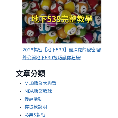
2026揭密【地下539】最深處的秘密!額
外公開地下539技巧讓你狂賺!
文章分類
MLB職業大聯盟
NBA職業籃球
優惠活動
存提款說明
彩票&對戰