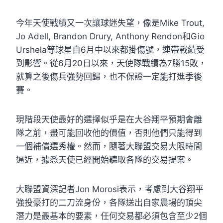
今年天使戰績又一次讓球迷失望，像是Mike Trout,
Jo Adell, Brandon Drury, Anthony Rendon和Gio
Urshela等球星自6月中以來都掛傷號，連帶戰績受
到影響。從6月20日以來，天使隊戰績為7勝15敗，
就算之後傷兵強勢回歸，也不保證一定能打進季後
賽。
現階段天使最好的選擇似乎是在大谷翔平預期會離
隊之前，盡可能回收他的價值，否則他們只能得到
一個補償選秀權。然而，隨著大聯盟交易大限時間
逼近，據悉天使已經開始聽取各隊的交易提案。
大聯盟資深記者Jon Morosi表示，考慮到大谷翔平
強投豪打的二刀流身份，各隊送出自家農場的頂尖
潛力是最基本的要素，任何交易都必須包含至少2個