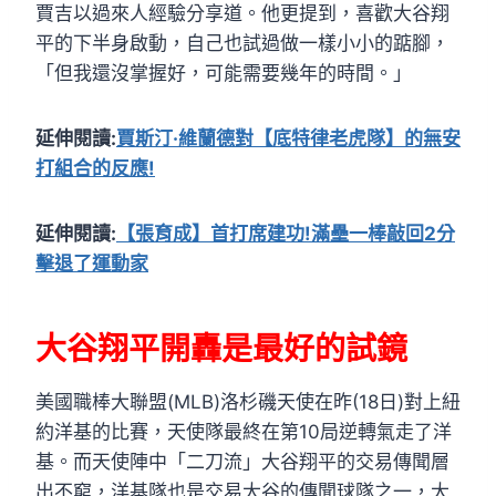
賈吉以過來人經驗分享道。他更提到，喜歡大谷翔
平的下半身啟動，自己也試過做一樣小小的踮腳，
「但我還沒掌握好，可能需要幾年的時間。」
延伸閱讀:
賈斯汀·維蘭德對【底特律老虎隊】的無安
打組合的反應!
延伸閱讀:
【張育成】首打席建功!滿壘一棒敲回2分
擊退了運動家
大谷翔平開轟是最好的試鏡
美國職棒大聯盟(MLB)洛杉磯天使在昨(18日)對上紐
約洋基的比賽，天使隊最終在第10局逆轉氣走了洋
基。而天使陣中「二刀流」大谷翔平的交易傳聞層
出不窮，洋基隊也是交易大谷的傳聞球隊之一，大