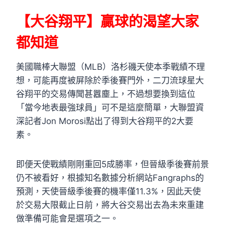
【大谷翔平】贏球的渴望大家
都知道
美國職棒大聯盟（MLB）洛杉磯天使本季戰績不理
想，可能再度被屏除於季後賽門外，二刀流球星大
谷翔平的交易傳聞甚囂塵上，不過想要換到這位
「當今地表最強球員」可不是這麼簡單，大聯盟資
深記者Jon Morosi點出了得到大谷翔平的2大要
素。
即便天使戰績剛剛重回5成勝率，但晉級季後賽前景
仍不被看好，根據知名數據分析網站Fangraphs的
預測，天使晉級季後賽的機率僅11.3%，因此天使
於交易大限截止日前，將大谷交易出去為未來重建
做準備可能會是選項之一。