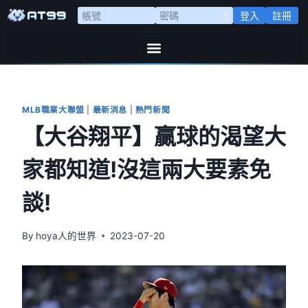
登入
註冊
MLB職業大聯盟
|
最新消息
|
熱門新聞
【大谷翔平】贏球的渴望大
家都知道!沒這兩大要素免
談!
By
hoya人的世界
2023-07-20