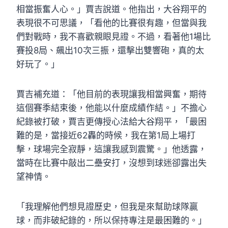
相當振奮人心。」賈吉說道。他指出，大谷翔平的
表現很不可思議，「看他的比賽很有趣，但當與我
們對戰時，我不喜歡親眼見證。不過，看著他1場比
賽投8局、飆出10次三振，還擊出雙響砲，真的太
好玩了。」
賈吉補充道：「他目前的表現讓我相當興奮，期待
這個賽季結束後，他能以什麼成績作結。」不擔心
紀錄被打破，賈吉更傳授心法給大谷翔平，「最困
難的是，當接近62轟的時候，我在第1局上場打
擊，球場完全寂靜，這讓我感到震驚。」他透露，
當時在比賽中敲出二壘安打，沒想到球迷卻露出失
望神情。
「我理解他們想見證歷史，但我是來幫助球隊贏
球，而非破紀錄的，所以保持專注是最困難的。」