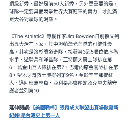
頂級新秀，最好是前50大新秀，另外更重要的是，
球隊一定要具備競爭世界大賽冠軍的實力，才能滿
足大谷對贏球的渴望。
《The Athletic》專欄作家Jim Bowden日前撰文列
出五大潛在下家，其中坦帕灣光芒隊的可能性最
高，其次是洛杉磯道奇隊，接著第3到5順位依序為
水手、遊騎兵和洋基隊，亞特蘭大勇士隊排在第
6，舊金山巨人隊排在第7，巴爾的摩金鶯隊排在第
8，聖地牙哥教士隊排列第9名，至於辛辛那提紅
人、邁阿密馬林魚、亞利桑那響尾蛇及克里夫蘭守
護者並列第10。
延伸閱讀:
【美國職棒】張育成大聯盟出賽場數寫新
紀錄!是台灣史上第一人