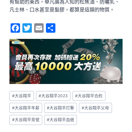
有幫助的東西，舉凡廣為人知的松焦油、防曬乳、
凡士林、口水甚至是髮膠，都算是這類的物質。
F
T
E
S
a
w
m
h
c
itt
ai
ar
e
er
l
e
b
o
o
k
#
大谷翔平
#
大谷翔平2023
#
大谷翔平合約
#
大谷翔平年薪
#
大谷翔平打擊
#
大谷翔平父母
#
大谷翔平背號
#
大谷翔平血統