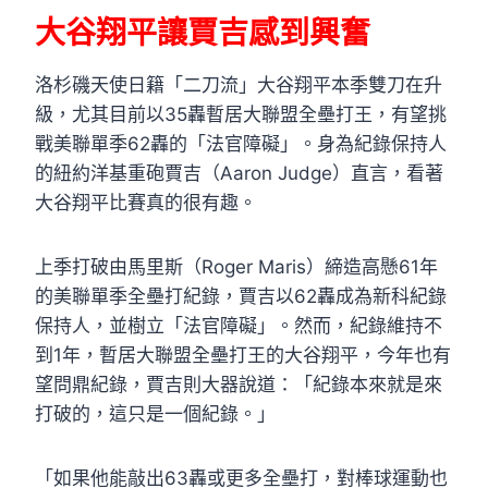
大谷翔平讓賈吉感到興奮
洛杉磯天使日籍「二刀流」大谷翔平本季雙刀在升
級，尤其目前以35轟暫居大聯盟全壘打王，有望挑
戰美聯單季62轟的「法官障礙」。身為紀錄保持人
的紐約洋基重砲賈吉（Aaron Judge）直言，看著
大谷翔平比賽真的很有趣。
上季打破由馬里斯（Roger Maris）締造高懸61年
的美聯單季全壘打紀錄，賈吉以62轟成為新科紀錄
保持人，並樹立「法官障礙」。然而，紀錄維持不
到1年，暫居大聯盟全壘打王的大谷翔平，今年也有
望問鼎紀錄，賈吉則大器說道：「紀錄本來就是來
打破的，這只是一個紀錄。」
「如果他能敲出63轟或更多全壘打，對棒球運動也