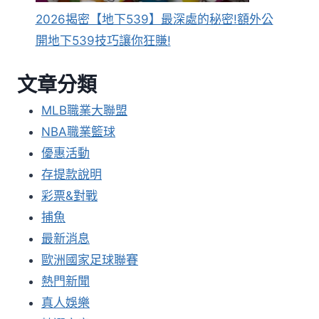
2026揭密【地下539】最深處的秘密!額外公
開地下539技巧讓你狂賺!
文章分類
MLB職業大聯盟
NBA職業籃球
優惠活動
存提款說明
彩票&對戰
捕魚
最新消息
歐洲國家足球聯賽
熱門新聞
真人娛樂