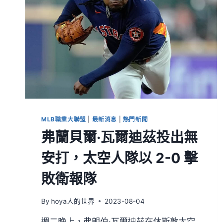
MLB職業大聯盟
|
最新消息
|
熱門新聞
弗蘭貝爾·瓦爾迪茲投出無
安打，太空人隊以 2-0 擊
敗衛報隊
By
hoya人的世界
2023-08-04
週二晚上，弗朗伯·瓦爾迪茲在休斯敦太空