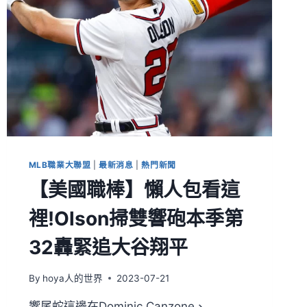
MLB職業大聯盟
|
最新消息
|
熱門新聞
【美國職棒】懶人包看這
裡!Olson掃雙響砲本季第
32轟緊追大谷翔平
By
hoya人的世界
2023-07-21
響尾蛇這邊在Dominic Canzone、