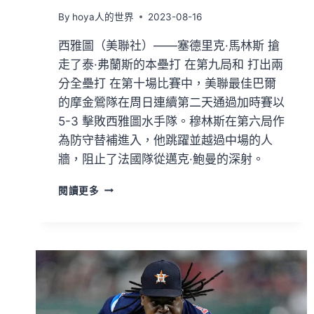
By
hoya人的世界
2023-08-16
西雅圖（美聯社）——塞德里克·馬林斯 搶
走了泰·弗蘭斯的本壘打 在第九局和 打出兩
分全壘打 在第十場比賽中，美聯最佳巴爾
的摩金鶯隊在周日連續第二天通過加時賽以
5-3 擊敗西雅圖水手隊。穆林斯在第六局作
為防守替補進入，他跳躍並越過中場的人
牆，阻止了法國隊從邁克·鮑曼的深射。
閱讀更多