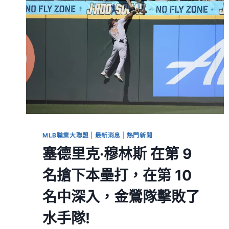
MLB職業大聯盟
|
最新消息
|
熱門新聞
塞德里克·穆林斯 在第 9
名搶下本壘打，在第 10
名中深入，金鶯隊擊敗了
水手隊!