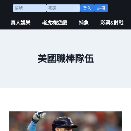
登入
註冊
真人娛樂
老虎機遊戲
捕魚
彩票&對戰
美國職棒隊伍