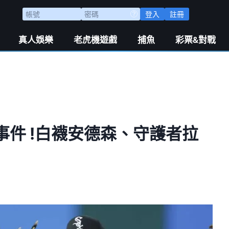
登入
註冊
真人娛樂
老虎機遊戲
捕魚
彩票&對戰
件 !白襪安德森、守護者拉