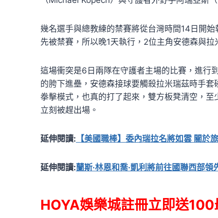
幾名選手與總教練的禁賽將從台灣時間14日開
先被禁賽，所以晚1天執行，2位主角安德森與
這場衝突是6日兩隊在守護者主場的比賽，進行
的胯下進壘，安德森接球要觸殺拉米瑞茲時手套
拳擊模式，也真的打了起來，雙方板凳清空，至
立刻被趕出場。
延伸閱讀:
【美國職棒】委內瑞拉名將如雲 關於旅
延伸閱讀:
蘭斯·林恩和喬·凱利將前往國聯西部
HOYA娛樂城註冊立即送100