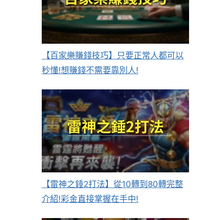
【百家樂賺錢技巧】只要正常人都可以
秒懂!想賺錢不需要靠別人!
【雷神之錘2打法】從10轉到80轉完整
介紹!彩金直接掌握在手中!