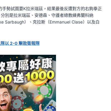
的手勢試圖要K拉米瑞茲，結果最後反遭對方的右鉤拳正
，分別是拉米瑞茲、安德森、守護者總教練弗蘭科納
e Sarbaugh）、克拉斯（Emmanuel Clase）以及白
以 2-0 擊敗衛報隊