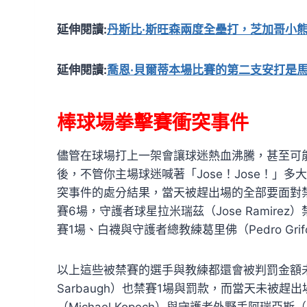
延伸閱讀:
丹斯比·斯旺森兩度全壘打，芝加哥小熊隊
延伸閱讀:
喬恩·貝爾蒂本場比賽的第二支安打是
棒球場拳擊賽衝突事件
儘管在球場打上一架會讓球迷熱血沸騰，甚至可
後，不管你主場球迷喊著「Jose！Jose！」
突事件的處分結果，當天被趕出場的全部要面對禁賽，
賽6場，守護者球星拉米瑞茲（Jose Ramirez）
賽1場、白襪與守護者總教練葛里佛（Pedro Grifo
以上這些被禁賽的選手與教練都還會被判罰金額未
Sarbaugh）也禁賽1場與罰款，而當天未被
（Michael Kopech）與守護者外野手阿瑞亞斯（Ga