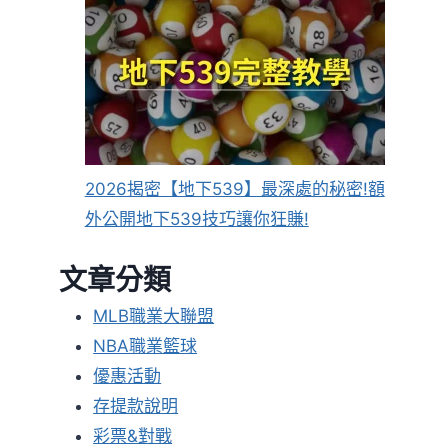
2026揭密【地下539】最深處的秘密!額
外公開地下539技巧讓你狂賺!
文章分類
MLB職業大聯盟
NBA職業籃球
優惠活動
存提款說明
彩票&對戰