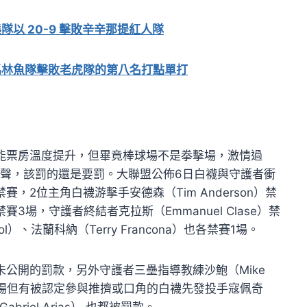
以 20-9 擊敗辛辛那提紅人隊
馬林魚隊擊敗老虎隊的第八名打點單打
能票房溫度提升，但畢竟棒球場不是拳擊場，激情過
多大聲，該罰的還是要罰。大聯盟公佈6日白襪與守護者衝
2位主角白襪游擊手安德森（Tim Anderson）禁
禁賽3場，守護者終結者克拉斯（Emmanuel Clase）禁
l）、法蘭科納（Terry Francona）也各禁賽1場。
公開的罰款，另外守護者三壘指導教練沙鮑（Mike
趕出場但有被認定參與推擠或口角的白襪先發投手寇佩奇
briel Arias） 也都被罰款。