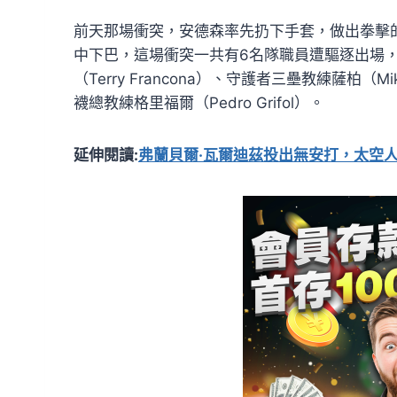
前天那場衝突，安德森率先扔下手套，做出拳擊
中下巴，這場衝突一共有6名隊職員遭驅逐出場
（Terry Francona）、守護者三壘教練薩柏（Mik
襪總教練格里福爾（Pedro Grifol）。
延伸閱讀:
弗蘭貝爾·瓦爾迪茲投出無安打，太空人隊