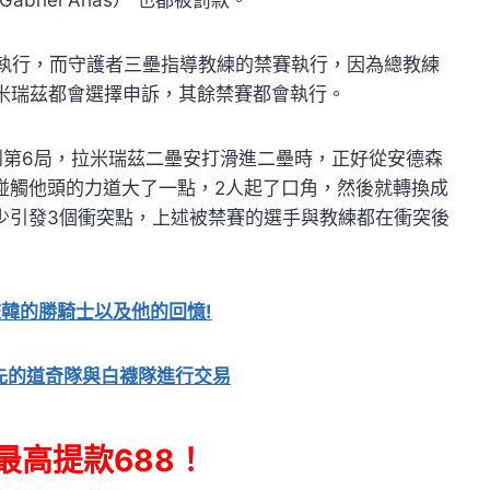
始執行，而守護者三壘指導教練的禁賽執行，因為總教練
拉米瑞茲都會選擇申訴，其餘禁賽都會執行。
到第6局，拉米瑞茲二壘安打滑進二壘時，正好從安德森
碰觸他頭的力道大了一點，2人起了口角，然後就轉換成
少引發3個衝突點，上述被禁賽的選手與教練都在衝突後
韓的勝騎士以及他的回憶!
領先的道奇隊與白襪隊進行交易
最高提款688！