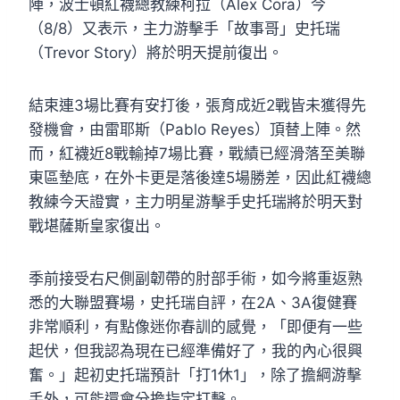
陣，波士頓紅襪總教練柯拉（Alex Cora）今
（8/8）又表示，主力游擊手「故事哥」史托瑞
（Trevor Story）將於明天提前復出。
結束連3場比賽有安打後，張育成近2戰皆未獲得先
發機會，由雷耶斯（Pablo Reyes）頂替上陣。然
而，紅襪近8戰輸掉7場比賽，戰績已經滑落至美聯
東區墊底，在外卡更是落後達5場勝差，因此紅襪總
教練今天證實，主力明星游擊手史托瑞將於明天對
戰堪薩斯皇家復出。
季前接受右尺側副韌帶的肘部手術，如今將重返熟
悉的大聯盟賽場，史托瑞自評，在2A、3A復健賽
非常順利，有點像迷你春訓的感覺，「即便有一些
起伏，但我認為現在已經準備好了，我的內心很興
奮。」起初史托瑞預計「打1休1」，除了擔綱游擊
手外，可能還會分擔指定打擊。