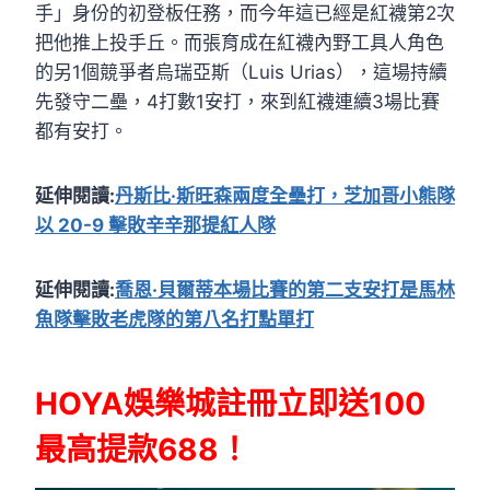
手」身份的初登板任務，而今年這已經是紅襪第2次
把他推上投手丘。而張育成在紅襪內野工具人角色
的另1個競爭者烏瑞亞斯（Luis Urias），這場持續
先發守二壘，4打數1安打，來到紅襪連續3場比賽
都有安打。
延伸閱讀:
丹斯比·斯旺森兩度全壘打，芝加哥小熊隊
以 20-9 擊敗辛辛那提紅人隊
延伸閱讀:
喬恩·貝爾蒂本場比賽的第二支安打是馬林
魚隊擊敗老虎隊的第八名打點單打
HOYA娛樂城註冊立即送100
最高提款688！