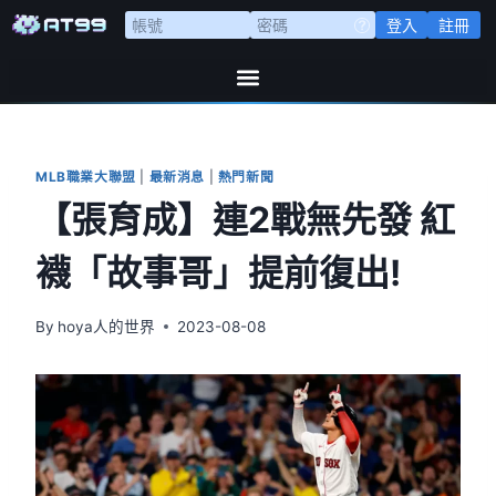
登入
註冊
MLB職業大聯盟
|
最新消息
|
熱門新聞
【張育成】連2戰無先發 紅
襪「故事哥」提前復出!
By
hoya人的世界
2023-08-08