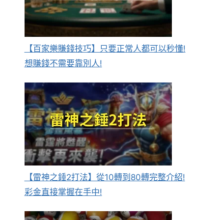
【百家樂賺錢技巧】只要正常人都可以秒懂!
想賺錢不需要靠別人!
【雷神之錘2打法】從10轉到80轉完整介紹!
彩金直接掌握在手中!