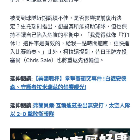
被問到球隊近期戰績不佳，是否影響提前復出決
定？史托瑞則指出，想盡其所能幫助球隊，但也保
持不讓自己陷入危險的平衡中，「我覺得就像『打1
休1』這件事是有效的，給我一點時間適應，更快進
入比賽節奏。」此外，柯拉還提到，昔日王牌左投
塞爾（Chris Sale）也將重返先發輪值。
延伸閱讀:
【美國職棒】拳擊賽衝突事件 !白襪安德
森、守護者拉米瑞茲的禁賽曝光!
延伸閱讀:
弗蘭貝爾·瓦爾迪茲投出無安打，太空人隊
以 2-0 擊敗衛報隊