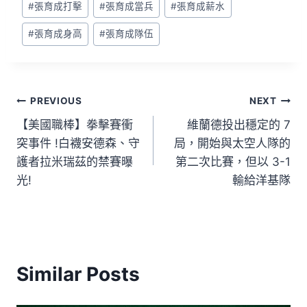
#
張育成打擊
#
張育成當兵
#
張育成薪水
#
張育成身高
#
張育成隊伍
PREVIOUS
NEXT
【美國職棒】拳擊賽衝
維蘭德投出穩定的 7
突事件 !白襪安德森、守
局，開始與太空人隊的
護者拉米瑞茲的禁賽曝
第二次比賽，但以 3-1
光!
輸給洋基隊
Similar Posts