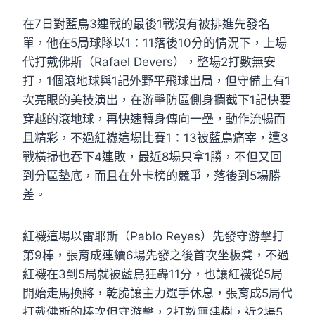
在7日對藍鳥3連戰的最後1戰沒有被排進先發名
單，他在5局球隊以1：11落後10分的情況下，上場
代打戴佛斯（Rafael Devers），整場2打數無安
打，1個滾地球與1記外野平飛球出局，但守備上有1
次亮眼的美技演出，在游擊防區側身攔截下1記快要
穿越的滾地球，再快速轉身傳向一壘，動作流暢而
且精彩，不過紅襪這場比賽1：13被藍鳥痛宰，遭3
戰橫掃也吞下4連敗，最近8場只拿1勝，不但又回
到分區墊底，而且在外卡榜的競爭，落後到5場勝
差。
紅襪這場以雷耶斯（Pablo Reyes）先發守游擊打
第9棒，張育成連續6場先發之後首次坐板凳，不過
紅襪在3到5局就被藍鳥狂轟11分，也讓紅襪從5局
開始走馬換將，乾脆讓主力選手休息，張育成5局代
打戴佛斯的棒次但守游擊，2打數無建樹，近2場5