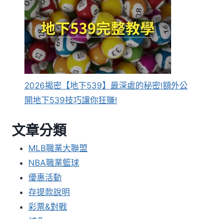
2026揭密【地下539】最深處的秘密!額外公
開地下539技巧讓你狂賺!
文章分類
MLB職業大聯盟
NBA職業籃球
優惠活動
存提款說明
彩票&對戰