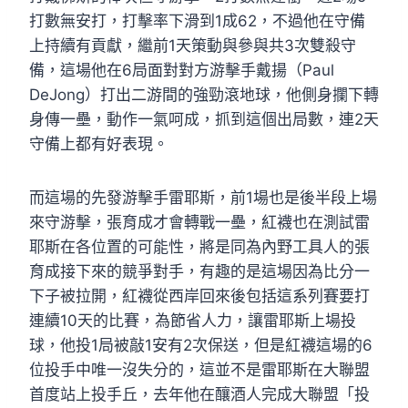
打數無安打，打擊率下滑到1成62，不過他在守備
上持續有貢獻，繼前1天策動與參與共3次雙殺守
備，這場他在6局面對對方游擊手戴揚（Paul
DeJong）打出二游間的強勁滾地球，他側身攔下轉
身傳一壘，動作一氣呵成，抓到這個出局數，連2天
守備上都有好表現。
而這場的先發游擊手雷耶斯，前1場也是後半段上場
來守游擊，張育成才會轉戰一壘，紅襪也在測試雷
耶斯在各位置的可能性，將是同為內野工具人的張
育成接下來的競爭對手，有趣的是這場因為比分一
下子被拉開，紅襪從西岸回來後包括這系列賽要打
連續10天的比賽，為節省人力，讓雷耶斯上場投
球，他投1局被敲1安有2次保送，但是紅襪這場的6
位投手中唯一沒失分的，這並不是雷耶斯在大聯盟
首度站上投手丘，去年他在釀酒人完成大聯盟「投